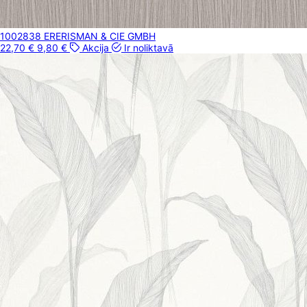
1002838 ER
ERISMAN & CIE GMBH
22,70 €
9,80 €
Akcija
Ir noliktavā