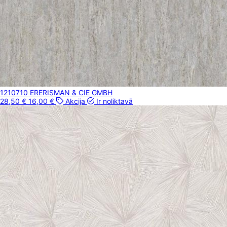
1210710 ER
ERISMAN & CIE GMBH
28,50 €
16,00 €
Akcija
Ir noliktavā