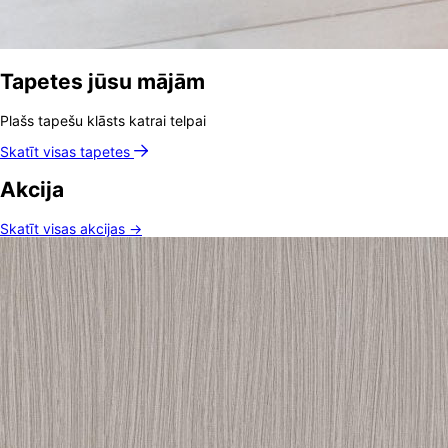
Tapetes jūsu mājām
Plašs tapešu klāsts katrai telpai
Skatīt visas tapetes
Akcija
Skatīt visas akcijas →