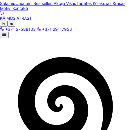
Sākums
Jaunumi
Bestselleri
Akcija
Visas tapetes
Kolekcijas
Krāsas
Motīvi
Kontakti
KĀ MŪS ATRAST
lv
ru
+371 27588133
+371 29117953