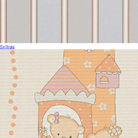
Svītras