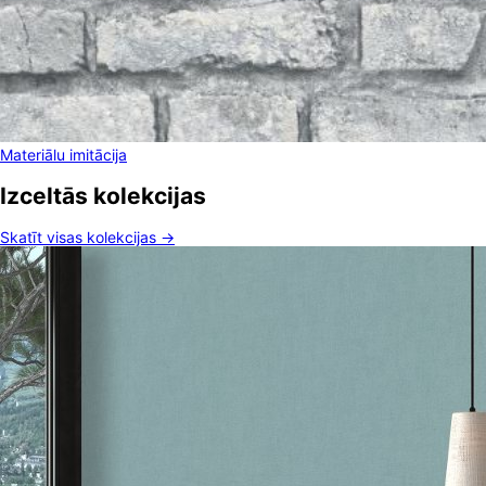
Materiālu imitācija
Izceltās kolekcijas
Skatīt visas kolekcijas →