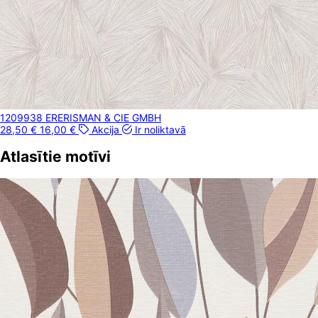
1209938 ER
ERISMAN & CIE GMBH
28,50 €
16,00 €
Akcija
Ir noliktavā
Atlasītie motīvi